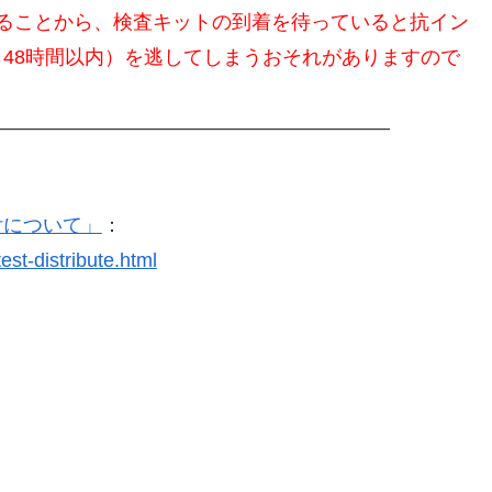
ることから、検査キットの到着を待っていると抗イン
48時間以内）を逃してしまうおそれがありますので
———————————————————–
付について」
：
est-distribute.html
いきなり専門家(弁護士・司法書士・税理士)ですか？旭市唯一の
資産形成・資産運用・住宅ローンの見直し・保険見直し・老後資産形成など一生涯アドバイスさせて