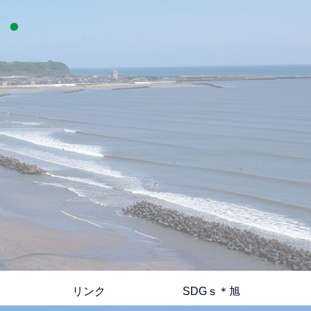
リンク
SDGｓ＊旭