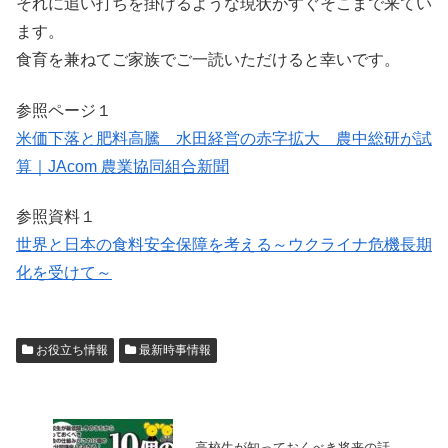
それに追い打ちを掛けるような現状がすぐそこまで来てい
ます。
食育を兼ねてご家族でご一読いただけると幸いです。
参照ページ１
米価下落と肥料高騰 水田経営の赤字拡大 農中総研が試
算｜JAcom 農業協同組合新聞
参照資料１
世界と日本の食料安全保障を考える～ウクライナ危機長期
化を受けて～
お役立ち情報
最新時事情報
高校生が知っておくべき将来の話